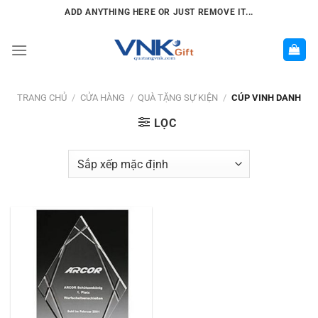
Chuyển
ADD ANYTHING HERE OR JUST REMOVE IT...
đến
nội
dung
TRANG CHỦ
/
CỬA HÀNG
/
QUÀ TẶNG SỰ KIỆN
/
CÚP VINH DANH
LỌC