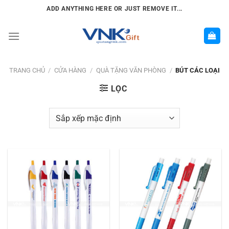
Chuyển
ADD ANYTHING HERE OR JUST REMOVE IT...
đến
nội
dung
TRANG CHỦ
/
CỬA HÀNG
/
QUÀ TẶNG VĂN PHÒNG
/
BÚT CÁC LOẠI
LỌC