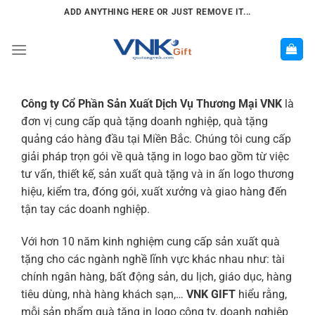
Chuyển
ADD ANYTHING HERE OR JUST REMOVE IT...
đến
nội
dung
Công ty Cổ Phần Sản Xuất Dịch Vụ Thương Mại VNK
là
đơn vị cung cấp quà tặng doanh nghiệp, quà tặng
quảng cáo hàng đầu tại Miền Bắc. Chúng tôi cung cấp
giải pháp trọn gói về quà tặng in logo bao gồm từ việc
tư vấn, thiết kế, sản xuất quà tặng và in ấn logo thương
hiệu, kiểm tra, đóng gói, xuất xưởng và giao hàng đến
tận tay các doanh nghiệp.
Với hơn 10 năm kinh nghiệm cung cấp sản xuất quà
tặng cho các ngành nghề lĩnh vực khác nhau như: tài
chính ngân hàng, bất động sản, du lịch, giáo dục, hàng
tiêu dùng, nhà hàng khách sạn,…
VNK GIFT
hiểu rằng,
mỗi sản phẩm quà tặng in logo công ty, doanh nghiệp