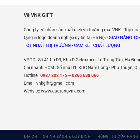
Về VNK GIFT
Công ty cổ phần sản xuất dịch vụ thương mại VNK - Top do
tặng in logo doanh nghiệp uy tín tại Hà Nội -
GIAO HÀNG TOÀ
TỐT NHẤT THỊ TRƯỜNG - CAM KẾT CHẤT LƯỢNG
VPGD : Số 41 Lô D9, Khu D Geleximco, Lê Trọng Tấn, Hà Đôn
Chi nhánh HCM : Số nhà D1, KDC Nam Long - Phú Thuận, Q.
Hotline :
0987 808 175 – 0866 698 066
Email:
vnkgift@gmail.com
Website: www.quatangvnk.com
ĐỊA CHỈ
CHÍNH SÁCH & QUY ĐỊNH
THÔNG TIN CỬA HÀNG