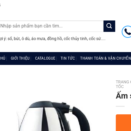
5
ìm
iếm:
ợi ý: sổ, bút, ô dù, áo mưa, đồng hồ, cốc thủy tinh, cốc sứ....
CHỦ
GIỚI THIỆU
CATALOGUE
TIN TỨC
THANH TOÁN & VẬN CHUYỂN
TRANG 
TỐC
Ấm 