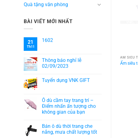
Quà tặng văn phòng
BÀI VIẾT MỚI NHẤT
1602
21
Th11
TỐC
ẤM SIÊU TỐC
ẤM SIÊU 
Thông báo nghỉ lễ
tốc 001
Ấm siêu tốc 003
Ấm siêu 
02/09/2023
Tuyển dụng VNK GIFT
Ô dù cầm tay trang trí –
Điểm nhấn ấn tượng cho
không gian của bạn
Bán ô dù thời trang che
nắng, mưa chất lượng tốt