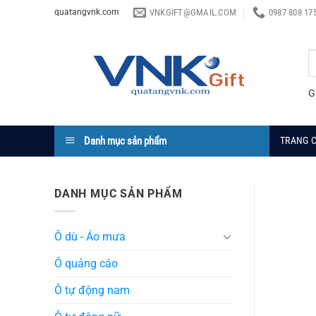
Chuyển
VNKGIFT@GMAIL.COM
0987 808 17
quatangvnk.com
đến
nội
T
dung
k
G
Danh mục sản phẩm
TRANG 
DANH MỤC SẢN PHẨM
Ô dù - Áo mưa
Ô quảng cáo
Ô tự động nam