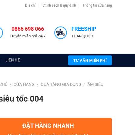
Địa chỉ
Chính sách & quy định
Thông tin cửa hàng
0866 698 066
FREESHIP
Tư vấn miễn phí 24/7
TOÀN QUỐC
LIÊN HỆ
TƯ VẤN MIỄN PHÍ
CHỦ
/
CỬA HÀNG
/
QUÀ TẶNG GIA DỤNG
/
ẤM SIÊU
siêu tốc 004
ĐẶT HÀNG NHANH