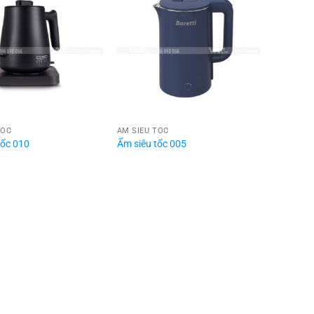
TỐC
ẤM SIÊU TỐC
tốc 010
Ấm siêu tốc 005