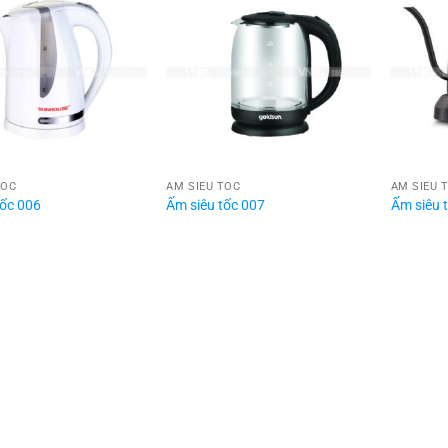
TỐC
ẤM SIÊU TỐC
ẤM SIÊU 
tốc 006
Ấm siêu tốc 007
Ấm siêu 