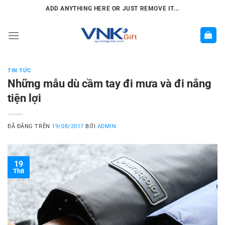
Chuyển
ADD ANYTHING HERE OR JUST REMOVE IT...
đến
nội
dung
TIN TỨC
Những mẫu dù cầm tay đi mưa và đi nắng
tiện lợi
ĐÃ ĐĂNG TRÊN
19/08/2017
BỞI
ADMIN
19
Th8