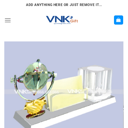
Chuyển
ADD ANYTHING HERE OR JUST REMOVE IT...
đến
nội
dung