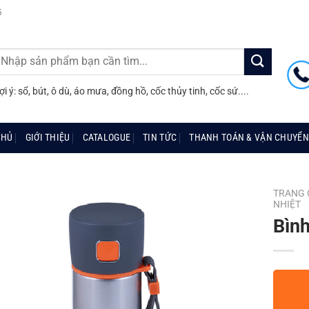
5
ìm
iếm:
ợi ý: sổ, bút, ô dù, áo mưa, đồng hồ, cốc thủy tinh, cốc sứ....
CHỦ
GIỚI THIỆU
CATALOGUE
TIN TỨC
THANH TOÁN & VẬN CHUYỂN
TRANG 
NHIỆT
Bình