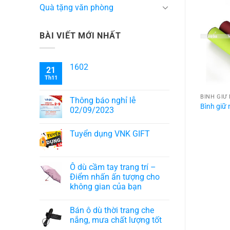
Quà tặng văn phòng
BÀI VIẾT MỚI NHẤT
1602
21
Th11
 NHIỆT
BÌNH GIỮ NHIỆT
BÌNH GIỮ
Thông báo nghỉ lễ
nhiệt 002
Bình giữ nhiệt 012
Bình giữ 
02/09/2023
Tuyển dụng VNK GIFT
Ô dù cầm tay trang trí –
Điểm nhấn ấn tượng cho
không gian của bạn
Bán ô dù thời trang che
nắng, mưa chất lượng tốt