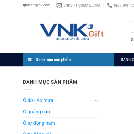
Chuyển
VNKGIFT@GMAIL.COM
0987 808 17
quatangvnk.com
đến
nội
T
dung
k
G
Danh mục sản phẩm
TRANG 
DANH MỤC SẢN PHẨM
Ô dù - Áo mưa
Ô quảng cáo
Ô tự động nam