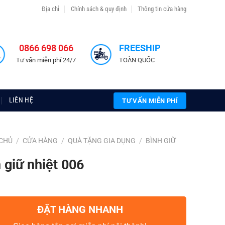
Địa chỉ
Chính sách & quy định
Thông tin cửa hàng
0866 698 066
FREESHIP
Tư vấn miễn phí 24/7
TOÀN QUỐC
LIÊN HỆ
TƯ VẤN MIỄN PHÍ
CHỦ
/
CỬA HÀNG
/
QUÀ TẶNG GIA DỤNG
/
BÌNH GIỮ
 giữ nhiệt 006
ĐẶT HÀNG NHANH