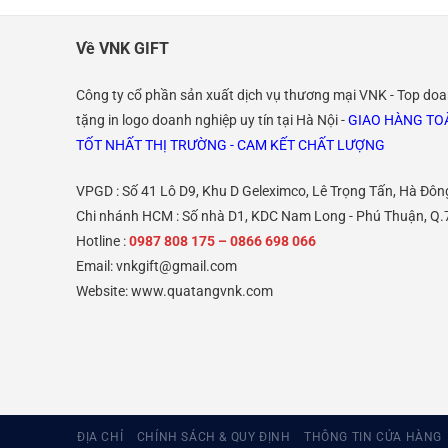
Về VNK GIFT
Công ty cổ phần sản xuất dịch vụ thương mại VNK - Top do
tặng in logo doanh nghiệp uy tín tại Hà Nội -
GIAO HÀNG TOÀ
TỐT NHẤT THỊ TRƯỜNG - CAM KẾT CHẤT LƯỢNG
VPGD : Số 41 Lô D9, Khu D Geleximco, Lê Trọng Tấn, Hà Đôn
Chi nhánh HCM : Số nhà D1, KDC Nam Long - Phú Thuận, Q.
Hotline :
0987 808 175 – 0866 698 066
Email:
vnkgift@gmail.com
Website: www.quatangvnk.com
ĐỊA CHỈ
CHÍNH SÁCH & QUY ĐỊNH
THÔNG TIN CỬA HÀNG