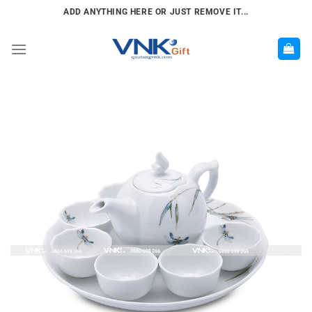
Chuyển
ADD ANYTHING HERE OR JUST REMOVE IT...
đến
nội
dung