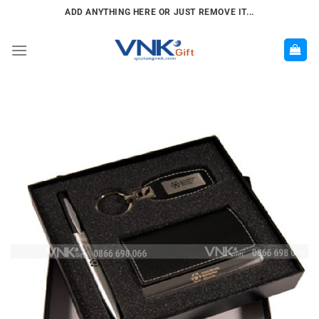
Chuyển
ADD ANYTHING HERE OR JUST REMOVE IT...
đến
nội
dung